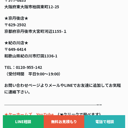
〒577-0833
大阪府東大阪市柏田東町12-25
★京丹後店★
〒629-2502
京都府京丹後市大宮町河辺1155-１
★紀の川店★
〒649-6414
和歌山県紀の川市打田1336-1
TEL：0120-955-142
（受付時間 平日9:00〜19:00）
お問い合わせページよりメールやLINEでお友達に追加してお気軽
に連絡下さい。
＿＿＿＿＿＿＿＿＿＿＿＿＿＿＿＿＿＿＿＿＿＿＿__
★ケーホームズ YouTube
(☚クリックで飛べます)
LINE相談
無料お見積もり
電話で相談
京丹後市の外壁塗装といえばKhome’ｓ