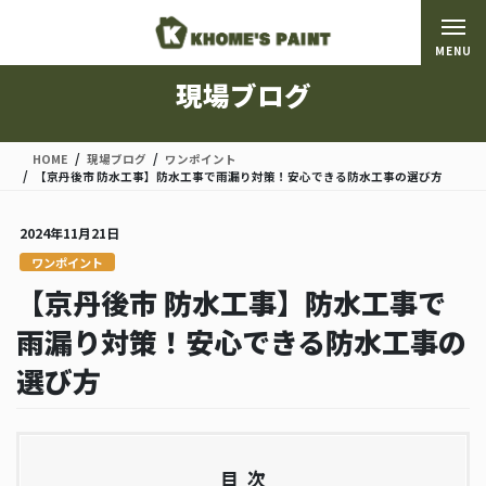
コ
ナ
ン
ビ
MENU
テ
ゲ
ン
ー
現場ブログ
ツ
シ
に
ョ
移
ン
HOME
現場ブログ
ワンポイント
動
に
【京丹後市 防水工事】防水工事で雨漏り対策！安心できる防水工事の選び方
移
動
2024年11月21日
ワンポイント
【京丹後市 防水工事】防水工事で
雨漏り対策！安心できる防水工事の
選び方
目次