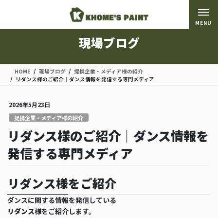
コ
ナ
ン
ビ
MENU
テ
ゲ
ン
ー
現場ブログ
ツ
シ
に
ョ
移
ン
HOME
現場ブログ
提携企業・メディア様の紹介
動
に
リダンス様のご紹介｜ダンス情報を発信する専門メディア
移
動
2026年5月23日
提携企業・メディア様の紹介
リダンス様のご紹介｜ダンス情報を
発信する専門メディア
リダンス様をご紹介
ダンスに関する情報を発信している
リダンス
様をご紹介します。