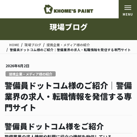
コ
ナ
ン
ビ
MENU
テ
ゲ
ン
ー
現場ブログ
ツ
シ
に
ョ
移
ン
HOME
現場ブログ
提携企業・メディア様の紹介
動
に
警備員ドットコム様のご紹介｜警備業界の求人・転職情報を発信する専門サイト
移
動
2026年6月2日
提携企業・メディア様の紹介
警備員ドットコム様のご紹介｜警備
業界の求人・転職情報を発信する専
門サイト
警備員ドットコム様をご紹介
警備業界の求人情報や転職に役立つ情報を発信している