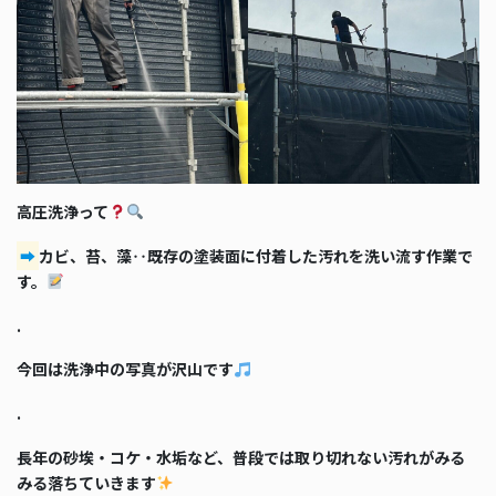
高圧洗浄って
➡
カビ、苔、藻‥既存の塗装面に付着した汚れを洗い流す作業で
す。
.
今回は洗浄中の写真が沢山です
.
長年の砂埃・コケ・水垢など、普段では取り切れない汚れがみる
みる落ちていきます