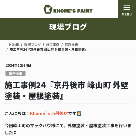
コ
ナ
ン
ビ
MENU
テ
ゲ
ン
ー
現場ブログ
ツ
シ
に
ョ
移
ン
HOME
現場ブログ
施工事例
京丹後市
動
に
施工事例24『京丹後市 峰山町 外壁塗装・屋根塗装』
移
動
2024年12月4日
京丹後市
施工事例24『京丹後市 峰山町 外壁
塗装・屋根塗装』
こんにちは！
Khome’ｓ京丹後店
です
今回峰山町のマックハウ様にて、外壁塗装・屋根塗装工事を行いま
した❣