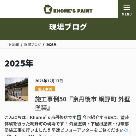
コ
ナ
ン
ビ
MENU
テ
ゲ
ン
ー
現場ブログ
ツ
シ
に
ョ
移
ン
HOME
現場ブログ
2025年
動
に
移
2025年
動
2025年12月17日
施工事例
施工事例50『京丹後市 網野町 外壁
塗装』
こんにちは！Khome’ｓ京丹後店です
今回紹介するのは、塗装
体験を行った網野町の現場です！ 外壁塗装・下屋根塗装・付帯部
塗装工事を行いました❣ 早速ビフォーアフターをご覧ください
.