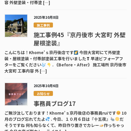
容 外壁塗装・付帯塗 […]
2025年10月8日
施工事例
施工事例45『京丹後市 大宮町 外壁
屋根塗装』
こんにちは！Khome’ｓ京丹後店です
今回大宮町にて外壁塗
装・屋根塗装・付帯部塗装工事を行いました❣ 早速ビフォーアフ
ターをご覧ください
. 《Before・After》 施工場所 京丹後市
大宮町 工事内容 外 […]
2025年10月6日
お知らせ
事務員ブログ17
ご無沙汰しております！Khome’ｓ京丹後店の事務員ruiです
10
月のブログ忘れてたよ
. 今日、１０月６日は『十五夜』
だ
そうですね 何も知らなくて、昨日作り置きでカレー
作っちゃっ