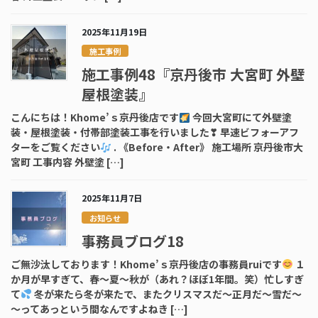
2025年11月19日
施工事例
施工事例48『京丹後市 大宮町 外壁
屋根塗装』
こんにちは！Khome’ｓ京丹後店です
今回大宮町にて外壁塗
装・屋根塗装・付帯部塗装工事を行いました❣ 早速ビフォーアフ
ターをご覧ください
. 《Before・After》 施工場所 京丹後市大
宮町 工事内容 外壁塗 […]
2025年11月7日
お知らせ
事務員ブログ18
ご無沙汰しております！Khome’ｓ京丹後店の事務員ruiです
１
か月が早すぎて、春～夏～秋が（あれ？ほぼ1年間。笑）忙しすぎ
て
冬が来たら冬が来たで、またクリスマスだ～正月だ～雪だ～
～ってあっという間なんですよねき […]