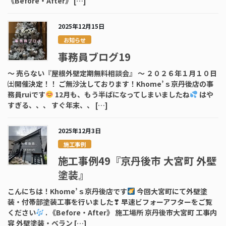
《Before・After》 […]
2025年12月15日
お知らせ
事務員ブログ19
～ 売らない『屋根外壁定期無料相談会』 ～ ２０２６年１月１０日
㈯開催決定！！ ご無沙汰しております！Khome’ｓ京丹後店の事
務員ruiです
12月も、もう半ばになってしまいましたね
はや
すぎる、、、 すぐ年末、、 […]
2025年12月3日
施工事例
施工事例49『京丹後市 大宮町 外壁
塗装』
こんにちは！Khome’ｓ京丹後店です
今回大宮町にて外壁塗
装・付帯部塗装工事を行いました❣ 早速ビフォーアフターをご覧
ください
. 《Before・After》 施工場所 京丹後市大宮町 工事内
容 外壁塗装・ベラン […]