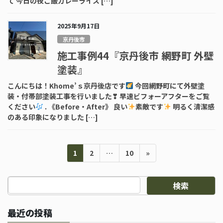
て 今日の夜ご飯カレーライス […]
2025年9月17日
京丹後市
施工事例44『京丹後市 網野町 外壁
塗装』
こんにちは！Khome’ｓ京丹後店です
今回網野町にて外壁塗
装・付帯部塗装工事を行いました❣ 早速ビフォーアフターをご覧
ください
. 《Before・After》 良い
素敵です
明るく清潔感
のある印象になりました […]
投
ペ
ペ
ペ
1
2
…
10
»
稿
ー
ー
ー
の
ジ
ジ
ジ
検索
ペ
ー
ジ
最近の投稿